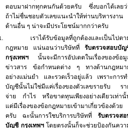
ตอบมาฝากทุกคนกันด้วยครับ
ซึ่งบอกได้เลยว่
ถ้าไม่ชื่นชอบตัวเลขแนะนำให้ท่านบริหารงาน
ด้านอื่น ๆ
น่าจะมี
ประโยชน์มากกว่าครับ
เราได้รับข้อมูลที่ถูกต้องและเป็นไปตา
1.
กฎหมาย
แน่นอนว่าบริษัทที่
รับตรวจสอบบัญช
กรุงเทพฯ
นั้นจะมีการอัปเดตในเรื่องของข้อมู
ข่าวสาร
ข้อกำหนดต่าง ๆ ทางด้านกฎหมา
อย่างแม่นยำ และรวดเร็วอยู่แล้ว
เพราะการท
บัญชีนั้นไม่ใช่มีแค่เรื่องของตัวเลขรายรับ
รา
จ่าย
กำไร
หรือขาดทุนเพียงอย่างเดียวเท่านั้
แต่มีเรื่องของข้อกฎหมายเข้ามาเกี่ยวข้องด้วย
ครับ
ฉะนั้นการใชบริการบริษัทที่
รับตรวจสอ
บัญชี
กรุงเทพฯ
โดยตรงนั้นก็จะช่วยป้องกันควา